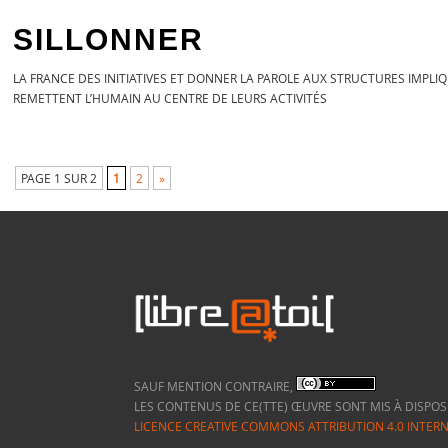
SILLONNER
LA FRANCE DES INITIATIVES ET DONNER LA PAROLE AUX STRUCTURES IMP
REMETTENT L’HUMAIN AU CENTRE DE LEURS ACTIVITÉS
PAGE 1 SUR 2
1
2
»
SAUF MENTION CONTRAIRE,
LES CONTENUS DE CE(TTE) ŒUVRE SONT MIS À DISPOS
LICENCE CREATIVE COMMONS ATTRIBUTION 4.0 INTER