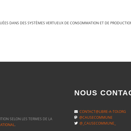
LIQUÉES DANS DES SYSTÈMES VERTUEUX DE CONSOMMATION ET DE PRODUCTIO
NOUS CONTA
CONTACT@LIBRE-A-TOI.ORG
@CAUSECOMMUNE
ITION SELON LES TERMES DE LA
@_CAUSECOMMUNE_
NATIONAL
.